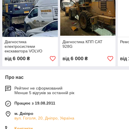
Діагностика
Діагностика КПП САТ
Ремо
електросистеми
928G
екскаватора VOLVO
EW180B
6 000
6 000
від
₴
від
₴
від
Про нас
Рейтинг не сформований
Менше 5 відгуків за останній рік
Працює з 19.08.2011
м. Дніпро
вул. Гоголя, 20, Дніпро, Україна
Контакти