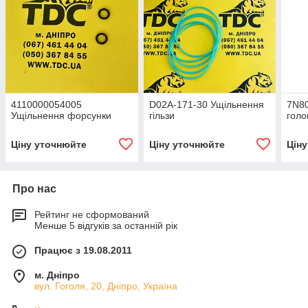
4110000054005
D02A-171-30 Ущільнення
7N80
Ущільнення форсунки
гільзи
голо
Ціну уточнюйте
Ціну уточнюйте
Цін
Про нас
Рейтинг не сформований
Менше 5 відгуків за останній рік
Працює з 19.08.2011
м. Дніпро
вул. Гоголя, 20, Дніпро, Україна