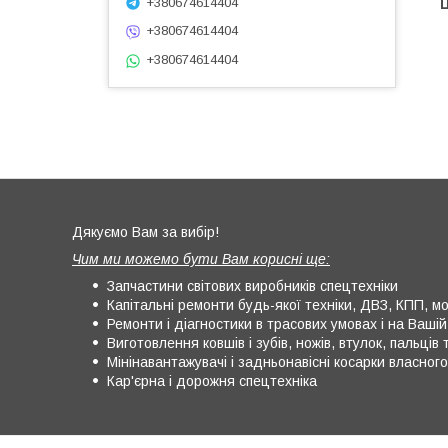
+380674614404
Ц
+380674614404
+380674614404
Дякуємо Вам за вибір!
Чим ми можемо бути Вам корисні ще:
Запчастини світових виробників спецтехніки
Капітальні ремонти будь-якої техніки, ДВЗ, КПП, мос
Ремонти і діагностики в трасових умовах і на Вашій 
Виготовлення ковшів і зубів, ножів, втулок, пальців т
Мінінавантажувачі і задньонавісні косарки власног
Кар'єрна і дорожня спецтехніка