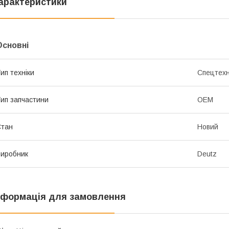
арактеристики
Основні
ип техніки
Спецтехн
ип запчастини
OEM
Стан
Новий
иробник
Deutz
нформація для замовлення