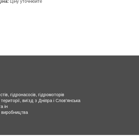
іна:
Ціну уточнюйте
тів, гідронасосів, гідромоторів
території, виїзд з Дніпра і Слов'янська
а ін
о виробництва