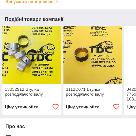
Всі умови повернення
Подібні товари компанії
13032912 Втулка
3112D071 Втулка
0420
розподільчого валу
розподільчого валу
7769
108.
Втул
Ціну уточнюйте
Ціну уточнюйте
Цін
Про нас