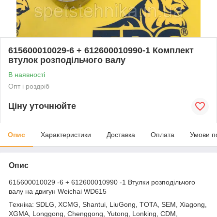
615600010029-6 + 612600010990-1 Комплект
втулок розподільчого валу
В наявності
Опт і роздріб
Ціну уточнюйте
Опис
Характеристики
Доставка
Оплата
Умови п
Опис
615600010029 -6 + 612600010990 -1 Втулки розподільчого
валу на двигун Weichai WD615
Техніка: SDLG, XCMG, Shantui, LiuGong, TOTA, SEM, Xiagong,
XGMA, Longgong, Chenggong, Yutong, Lonking, CDM,