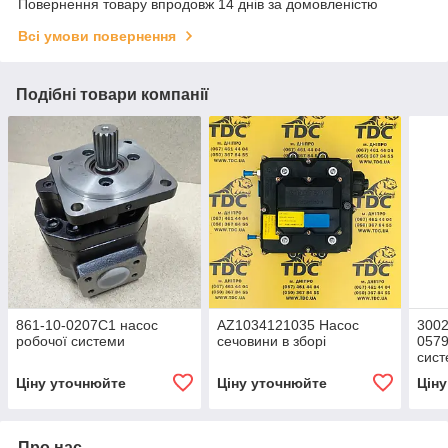
Повернення товару впродовж 14 днів за домовленістю
Всі умови повернення
Подібні товари компанії
861-10-0207С1 насос
AZ1034121035 Насос
3002
робочої системи
сечовини в зборі
0579
сист
Ціну уточнюйте
Ціну уточнюйте
Цін
Про нас