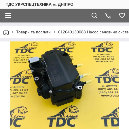
ТДС УКРСПЕЦТЕХНІКА м. ДНІПРО
Товари та послуги
612640130088 Насос сечовини сист