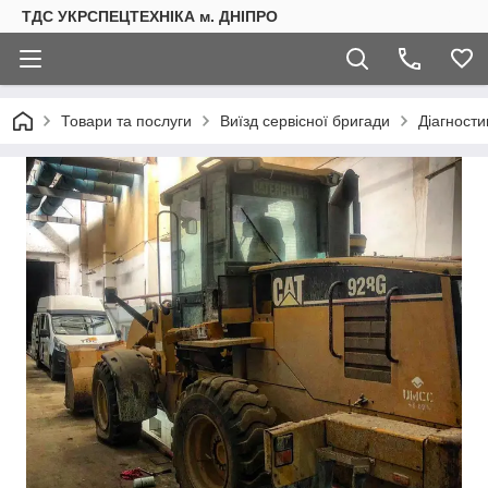
ТДС УКРСПЕЦТЕХНІКА м. ДНІПРО
Товари та послуги
Виїзд сервісної бригади
Діагности