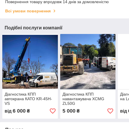
Повернення товару впродовж 14 днів за домовленістю
Всі умови повернення
Подібні послуги компанії
Діагностика КПП
Діагностика КПП
Діаг
автокрана КАТО KR-45H-
навантажувача XCMG
на L
VS
ZL50G
6 000
5 000
від
₴
₴
від