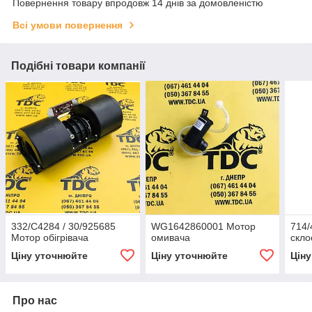
Повернення товару впродовж 14 днів за домовленістю
Всі умови повернення
Подібні товари компанії
332/C4284 / 30/925685
WG1642860001 Мотор
714/
Мотор обігрівача
омивача
скло
Ціну уточнюйте
Ціну уточнюйте
Цін
Про нас