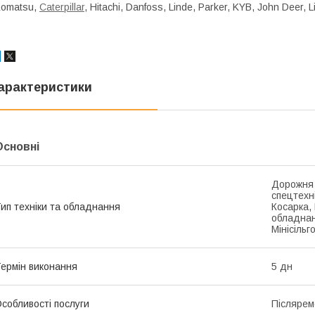
omatsu,
Caterpillar
, Hitachi, Danfoss, Linde, Parker, KYB, John Deer, L
арактеристики
Основні
Дорожня 
спецтехні
ип техніки та обладнання
Косарка,
обладнан
Мінісільг
ермін виконання
5 дн
собливості послуги
Післярем