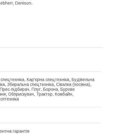
iebherr, Denison.
спецтехніка, Кар'єрна спецтехніка, Будівельна
ка, Збиральна спецтехніка, Сівалка (посівна),
 Прес-підбирач, Плуг, Борона, Бурове
ня, Обприскувач, Трактор, Комбайн,
осптехніка
онтна гарантія