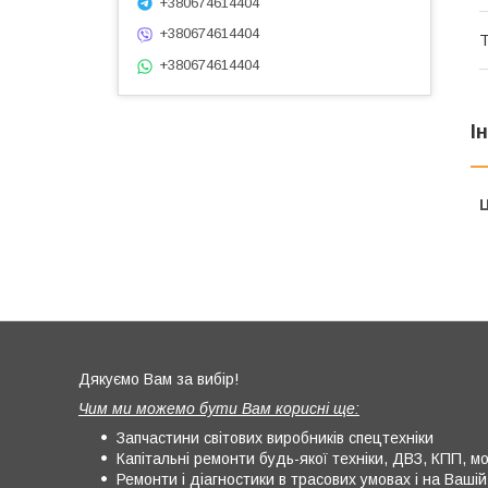
+380674614404
+380674614404
Т
+380674614404
І
Ц
Дякуємо Вам за вибір!
Чим ми можемо бути Вам корисні ще:
Запчастини світових виробників спецтехніки
Капітальні ремонти будь-якої техніки, ДВЗ, КПП, мос
Ремонти і діагностики в трасових умовах і на Вашій 