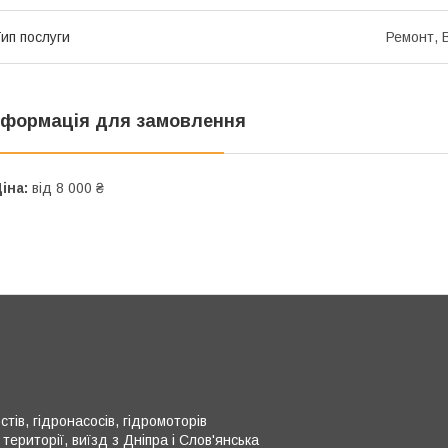
ип послуги
Ремонт, 
нформація для замовлення
іна:
від 8 000 ₴
тів, гідронасосів, гідромоторів
території, виїзд з Дніпра і Слов'янська