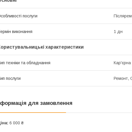
Основні
собливості послуги
Післярем
ермін виконання
1 дн
Користувальницькі характеристики
ип техніки та обладнання
Кар'єрна
ип послуги
Ремонт, 
нформація для замовлення
іна:
6 000 ₴