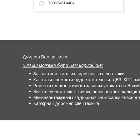
+380674614404
Дякуємо Вам за вибір!
Чим ми можемо бути Вам корисні ще:
Запчастини світових виробників спецтехніки
Капітальні ремонти будь-якої техніки, ДВЗ, КПП, мос
Ремонти і діагностики в трасових умовах і на Вашій 
Виготовлення ковшів і зубів, ножів, втулок, пальців т
Мінінавантажувачі і задньонавісні косарки власног
Кар'єрна і дорожня спецтехніка