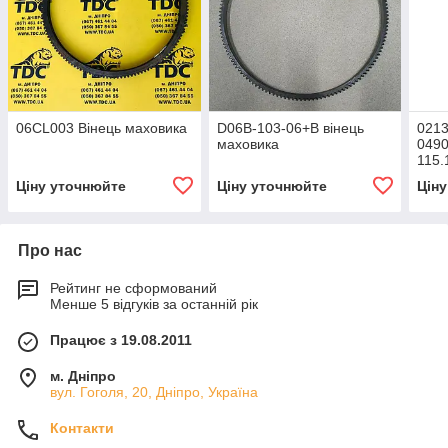
06CL003 Вінець маховика
D06B-103-06+B вінець
0213
маховика
0490
115.
мах
Ціну уточнюйте
Ціну уточнюйте
Цін
Про нас
Рейтинг не сформований
Менше 5 відгуків за останній рік
Працює з 19.08.2011
м. Дніпро
вул. Гоголя, 20, Дніпро, Україна
Контакти