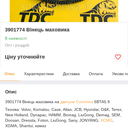
3901774 Вінець маховика
В наявності
Опт і роздріб
Ціну уточнюйте
Опис
Характеристики
Доставка
Оплата
Умови п
Опис
3901774 Вінець маховика на
двигуни
Cummins
6BTA5.9
Техніка: Volvo, Komatsu, Case, Atlas, JCB, Hyundai, O&K, Terex,
New Holland, Dynapac, HAMM, Bomag, LiuGong, Demag, SEM,
Doosan, Dressta, Foton, LiuGong, Sany, JONYANG,
XCMG
,
XGMA, Shantui, камаз