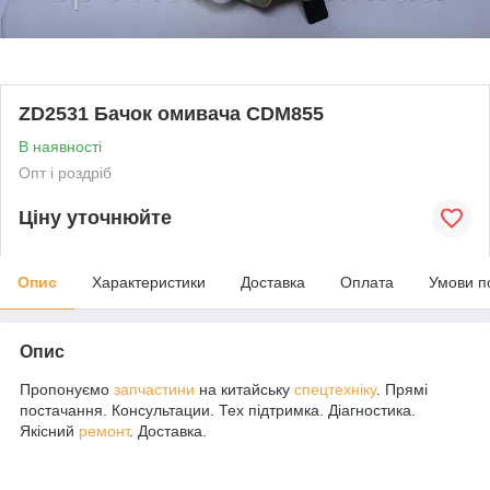
ZD2531 Бачок омивача CDM855
В наявності
Опт і роздріб
Ціну уточнюйте
Опис
Характеристики
Доставка
Оплата
Умови п
Опис
Пропонуємо
запчастини
на китайську
спецтехніку
. Прямі
постачання. Консультации. Тех підтримка. Діагностика.
Якісний
ремонт
. Доставка.