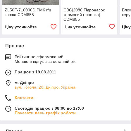
ZL50F-710000D РМК г/ц
CBGj2080 Гідронасос
Блок
ковша CDM855
кермовий (шпонка)
кер
CDM855
Ціну уточнюйте
Ціну уточнюйте
Цін
Про нас
Рейтинг не сформований
Менше 5 відгуків за останній рік
Працює з 19.08.2011
м. Дніпро
вул. Гоголя, 20, Дніпро, Україна
Контакти
Сьогодні працює з 08:00 до 17:00
Показати весь графік роботи