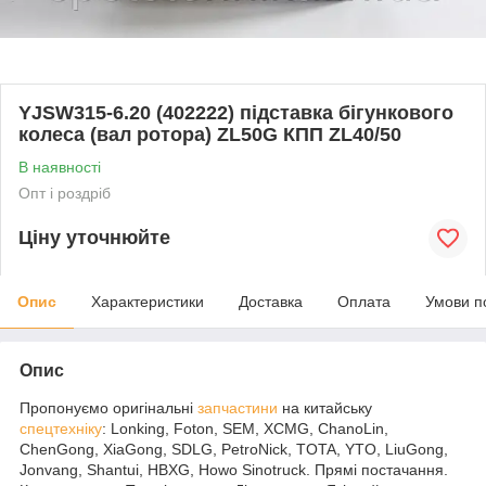
YJSW315-6.20 (402222) підставка бігункового
колеса (вал ротора) ZL50G КПП ZL40/50
В наявності
Опт і роздріб
Ціну уточнюйте
Опис
Характеристики
Доставка
Оплата
Умови п
Опис
Пропонуємо оригінальні
запчастини
на китайську
спецтехніку
: Lonking, Foton, SEM, XCMG, ChanoLin,
ChenGong, XiaGong, SDLG, PetroNick, TOTA, YTO, LiuGong,
Jonvang, Shantui, HBXG, Howo Sinotruck. Прямі постачання.