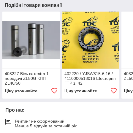
Подібні товари компанії
403227 Вісь сателіта 1
402220 / YJSW315-6.16 /
4032
передачі ZL50G КПП
4110000518016 Шестерня
ZL5
ZL40/50
ГТР z=42
Ціну уточнюйте
Ціну уточнюйте
Цін
Про нас
Рейтинг не сформований
Менше 5 відгуків за останній рік