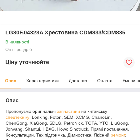
LG30F.04323A Хрестовина CDM833/CDM835
В наявності
Опт і роздріб
Ціну уточнюйте
Опис
Характеристики
Доставка
Оплата
Умови п
Опис
Пропонуємо оригінальні
запчастини
на китайську
спецтехніку
: Lonking, Foton, SEM, XCMG, ChanoLin,
ChenGong, XiaGong, SDLG, PetroNick, TOTA, YTO, LiuGong,
Jonvang, Shantui, HBXG, Howo Sinotruck. Прямі постачання.
Консультации. Тех підтримка. Діагностика. Якісний
ремонт
.