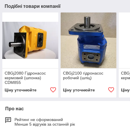
Подібні товари компанії
CBGj2080 Гідронасос
CBGj2100 гідронасос
CBGj
кермовий (шпонка)
робочий (шліц)
керм
CDM855
Ціну уточнюйте
Ціну уточнюйте
Цін
Про нас
Рейтинг не сформований
Менше 5 відгуків за останній рік