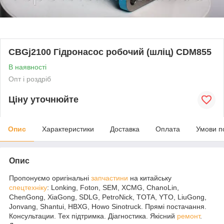
CBGj2100 Гідронасос робочий (шліц) CDM855
В наявності
Опт і роздріб
Ціну уточнюйте
Опис
Характеристики
Доставка
Оплата
Умови п
Опис
Пропонуємо оригінальні
запчастини
на китайську
спецтехніку
: Lonking, Foton, SEM, XCMG, ChanoLin,
ChenGong, XiaGong, SDLG, PetroNick, TOTA, YTO, LiuGong,
Jonvang, Shantui, HBXG, Howo Sinotruck. Прямі постачання.
Консультации. Тех підтримка. Діагностика. Якісний
ремонт
.