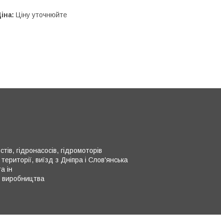
іна:
Ціну уточнюйте
тів, гідронасосів, гідромоторів
території, виїзд з Дніпра і Слов'янська
а ін
о виробництва