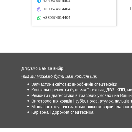
+380674614404
Ц
+380674614404
+380674614404
Дякуємо Вам за вибір!
Чим ми можемо бути Вам корисні ще:
Запчастини світових виробників спецтехніки
Капітальні ремонти будь-якої техніки, ДВЗ, КПП, мос
Ремонти і діагностики в трасових умовах і на Вашій 
Виготовлення ковшів і зубів, ножів, втулок, пальців т
Мінінавантажувачі і задньонавісні косарки власног
Кар'єрна і дорожня спецтехніка