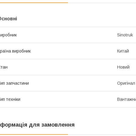
Основні
иробник
Sinotruk
раїна виробник
Китай
Стан
Новий
ип запчастини
Оригінал
ип техніки
Вантажни
нформація для замовлення