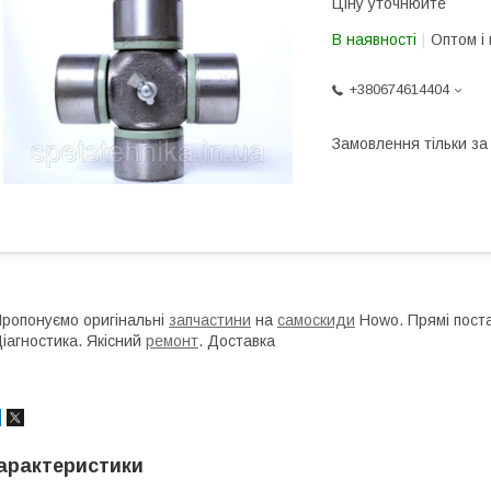
Ціну уточнюйте
В наявності
Оптом і 
+380674614404
Замовлення тільки з
ропонуємо оригінальні
запчастини
на
самоскиди
Howo. Прямі поста
іагностика. Якісний
ремонт
. Доставка
арактеристики