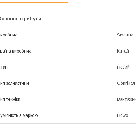
Основні атрибути
иробник
Sinotruk
раїна виробник
Китай
Стан
Новий
ип запчастини
Оригінал
ип техніки
Вантажни
умісність з маркою
Howo