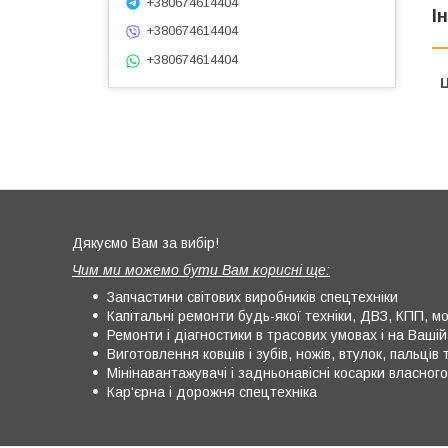
+380674614404
І
+380674614404
+380674614404
Ц
Дякуємо Вам за вибір!
Чим ми можемо бути Вам корисні ще:
Запчастини світових виробників спецтехніки
Капітальні ремонти будь-якої техніки, ДВЗ, КПП, мос
Ремонти і діагностики в трасових умовах і на Вашій 
Виготовлення ковшів і зубів, ножів, втулок, пальців т
Мінінавантажувачі і задньонавісні косарки власног
Кар'єрна і дорожня спецтехніка