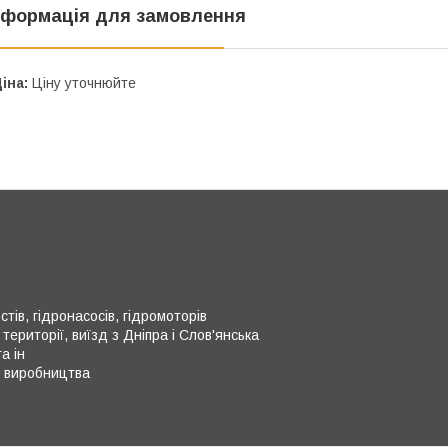
нформація для замовлення
іна:
Ціну уточнюйте
тів, гідронасосів, гідромоторів
території, виїзд з Дніпра і Слов'янська
а ін
о виробництва