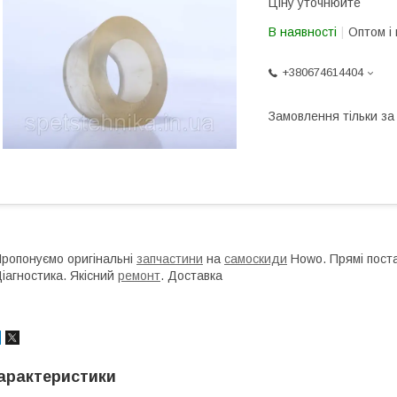
Ціну уточнюйте
В наявності
Оптом і 
+380674614404
Замовлення тільки з
ропонуємо оригінальні
запчастини
на
самоскиди
Howo. Прямі поста
іагностика. Якісний
ремонт
. Доставка
арактеристики