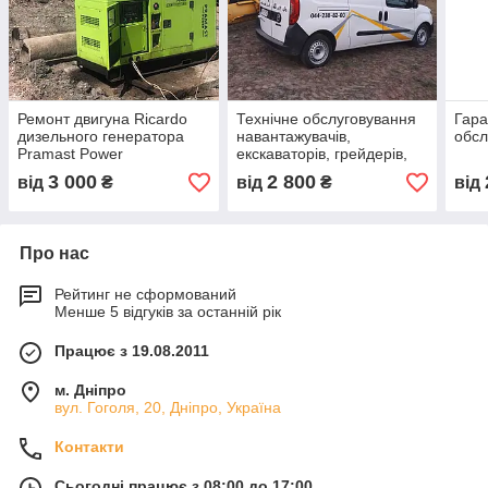
Ремонт двигуна Ricardo
Технічне обслуговування
Гара
дизельного генератора
навантажувачів,
обсл
Pramast Power
екскаваторів, грейдерів,
бульдозерів,самоскидів
3 000
2 800
від
₴
від
₴
від
Про нас
Рейтинг не сформований
Менше 5 відгуків за останній рік
Працює з 19.08.2011
м. Дніпро
вул. Гоголя, 20, Дніпро, Україна
Контакти
Сьогодні працює з 08:00 до 17:00