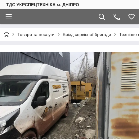
ТДС УКРСПЕЦТЕХНІКА м. ДНІПРО
Товари та послуги
Виїзд сервісної бригади
Технічне 