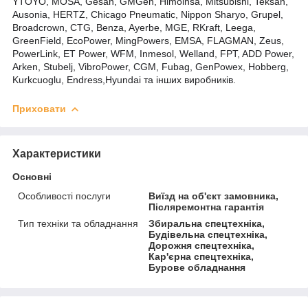
YTOYO, MOSA, Gesan, GMGen, Himoinsa, Mitsubishi, Teksan,
Ausonia, HERTZ, Chicago Pneumatic, Nippon Sharyo, Grupel,
Broadcrown, CTG, Benza, Ayerbe, MGE, RKraft, Leega,
GreenField, EcoPower, MingPowers, EMSA, FLAGMAN, Zeus,
PowerLink, ET Power, WFM, Inmesol, Welland, FPT, ADD Power,
Arken, Stubelj, VibroPower, CGM, Fubag, GenPowex, Hobberg,
Kurkcuoglu, Endress,Hyundai та інших виробників.
Приховати
Характеристики
Основні
Особливості послуги
Виїзд на об'єкт замовника,
Післяремонтна гарантія
Тип техніки та обладнання
Збиральна спецтехніка,
Будівельна спецтехніка,
Дорожня спецтехніка,
Кар'єрна спецтехніка,
Бурове обладнання