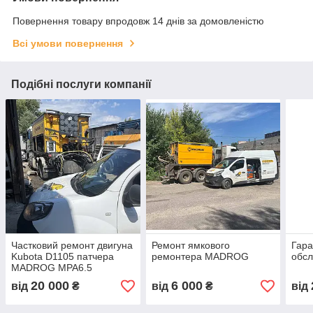
Повернення товару впродовж 14 днів за домовленістю
Всі умови повернення
Подібні послуги компанії
Частковий ремонт двигуна
Ремонт ямкового
Гара
Kubota D1105 патчера
ремонтера MADROG
обсл
MADROG MPA6.5
20 000
6 000
від
₴
від
₴
від