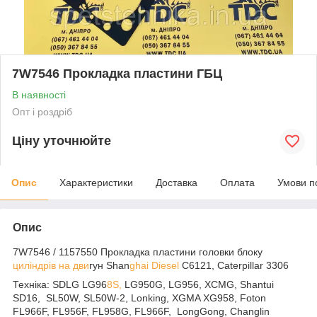
7W7546 Прокладка пластини ГБЦ
В наявності
Опт і роздріб
Ціну уточнюйте
Опис
Характеристики
Доставка
Оплата
Умови п
Опис
7W7546 / 1157550 Прокладка пластини головки блоку
циліндрів на дви
гун Shan
ghai Diesel
C6121, Caterpillar 3306
Техніка: SDLG LG96
8S,
LG950G, LG956, XCMG, Shantui
SD16, SL50W, SL50W-2, Lonking, XGMA XG958, Foton
FL966F, FL956F, FL958G, FL966F, LongGong, Changlin