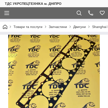
ТДС УКРСПЕЦТЕХНІКА м. ДНІПРО
Товари та послуги
Запчастини
Двигуни
Shanghai 