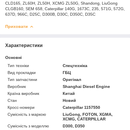
CLD165, ZL60H, ZL50H, XCMG ZL50G, Shandong, LiuGong
CLGB160, SEM 658, Caterpillar 140G, 1673C, 235, 571G, 572G,
637D, 966C, D25C, D300B, D30C, D350C, D35C
Приховати
Характеристики
Основні
Тип техніки
Спецтехніка
Вид прокладки
ГБЦ
Тип запчастини
Оригінал
Виробник
Shanghai Diesel Engine
Країна виробник
Китай
Стан
Новий
Кросс-номери
Caterpillar 1157550
Сумісність з маркою
LiuGong, FOTON, XGMA,
XCMG, CATERPILLAR
Сумісність з моделлю
D300, D350