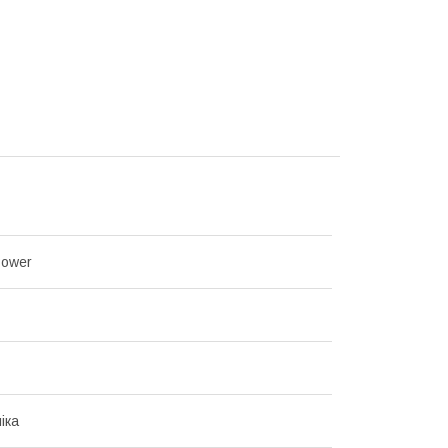
Power
іка