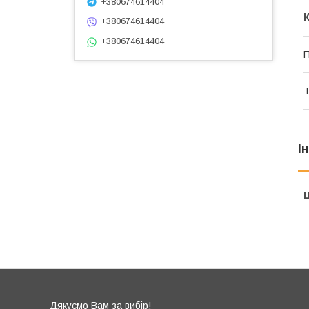
+380674614404
+380674614404
+380674614404
П
Т
І
Ц
Дякуємо Вам за вибір!