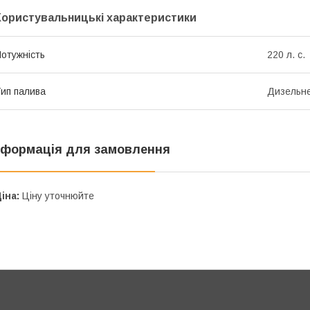
Користувальницькі характеристики
отужність
220 л. с.
ип палива
Дизельн
нформація для замовлення
іна:
Ціну уточнюйте