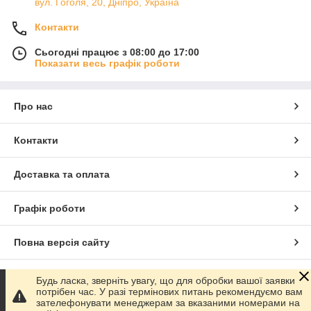
вул. Гоголя, 20, Дніпро, Україна
Контакти
Сьогодні працює з 08:00 до 17:00
Показати весь графік роботи
Про нас
Контакти
Доставка та оплата
Графік роботи
Повна версія сайту
Сайт створено на маркетплейсі
Prom.ua
Будь ласка, зверніть увагу, що для обробки вашої заявки
потрібен час. У разі термінових питань рекомендуємо вам
зателефонувати менеджерам за вказаними номерами на
Політика конфіденційності