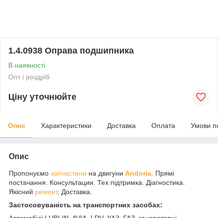
1.4.0938 Оправа подшипника
В наявності
Опт і роздріб
Ціну уточнюйте
Опис
Характеристики
Доставка
Оплата
Умови п
Опис
Пропонуємо
запчастини
на двигуни
Andoria
. Прямі
постачання. Консультации. Тех підтримка. Діагностика.
Якісний
ремонт
. Доставка.
Застосовуваність на транспортних засобах:
Автомобілі LUBLIN, AVIA, LDV, УАЗ, ГАЗ, генераторні