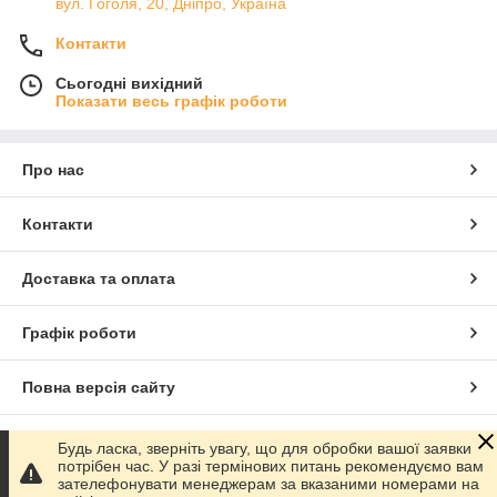
вул. Гоголя, 20, Дніпро, Україна
Контакти
Сьогодні вихідний
Показати весь графік роботи
Про нас
Контакти
Доставка та оплата
Графік роботи
Повна версія сайту
Сайт створено на маркетплейсі
Prom.ua
Будь ласка, зверніть увагу, що для обробки вашої заявки
потрібен час. У разі термінових питань рекомендуємо вам
зателефонувати менеджерам за вказаними номерами на
Політика конфіденційності