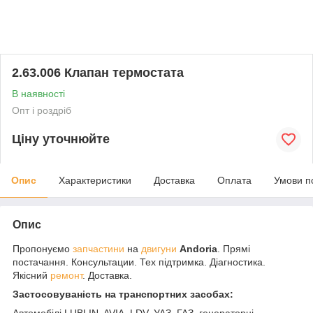
2.63.006 Клапан термостата
В наявності
Опт і роздріб
Ціну уточнюйте
Опис
Характеристики
Доставка
Оплата
Умови п
Опис
Пропонуємо
запчастини
на
двигуни
Andoria
. Прямі
постачання. Консультации. Тех підтримка. Діагностика.
Якісний
ремонт
. Доставка.
Застосовуваність на транспортних засобах:
Автомобілі LUBLIN, AVIA, LDV, УАЗ, ГАЗ, генераторні