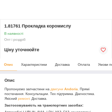
1.81761 Прокладка коромислу
В наявності
Опт і роздріб
Ціну уточнюйте
Опис
Характеристики
Доставка
Оплата
Умови п
Опис
Пропонуємо запчастини на
двигуни
Andoria
. Прямі
постачання. Консультации. Тех підтримка. Діагностика.
Якісний
ремонт
. Доставка.
Застосовуваність на транспортних засобах:
Автомобілі LUBLIN, AVIA, LDV, УАЗ, ГАЗ, генераторні